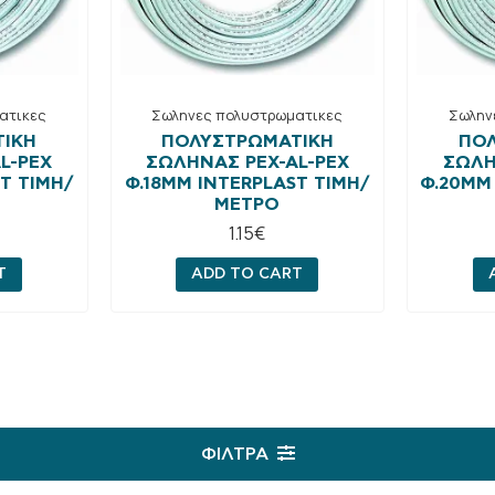
ατικες
Σωληνες πολυστρωματικες
Σωλην
ΙΚΉ
ΠΟΛΥΣΤΡΩΜΑΤΙΚΉ
ΠΟ
L-PEX
ΣΩΛΉΝΑΣ PEX-AL-PEX
ΣΩΛΉ
T ΤΙΜΗ/
Φ.18MM INTERPLAST ΤΙΜΗ/
Φ.20MM
ΜΈΤΡΟ
1.15
€
T
ADD TO CART
ΦΊΛΤΡΑ