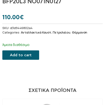
BFP20L3 NO071N0127
110.00
€
SKU:
d3d9446802a4
Categories:
Ανταλλακτικά Καυστ. Πετρελαίου
,
Θέρμανση
Άμεσα διαθέσιμο
Add to cart
ΣΧΕΤΙΚΆ ΠΡΟΪΌΝΤΑ