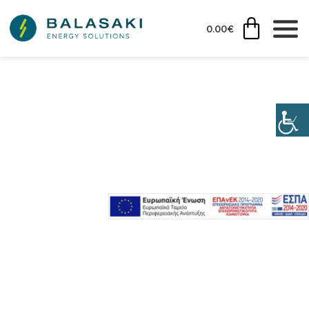
0.00
€