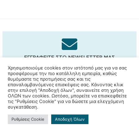
ΕΓΓΡΑΦΕΊΤΕ ΣΤΟ NEWSLETTER ΜΑΣ
Και μείνετε ενημερωμένοι!
Χρησιμοποιούμε cookies στον ιστότοπό μας για να σας
προσφέρουμε την πιο κατάλληλη εμπειρία, καθώς
θυμόμαστε τις προτιμήσεις σας και τις
επαναλαμβανόμενες επισκέψεις σας. Κάνοντας κλικ
στην επιλογή "Αποδοχή όλων", συναινείτε στη χρήση
Εγγραφή
ΟΛΩΝ των cookies. Ωστόσο, μπορείτε να επισκεφθείτε
τις "Ρυθμίσεις Cookie" για να δώσετε μια ελεγχόμενη
συγκατάθεση.
Ρυθμίσεις Cookie
Αποδοχή Όλων