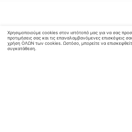
Χρησιμοποιούμε cookies στον ιστότοπό μας για να σας προ
προτιμήσεις σας και τις επαναλαμβανόμενες επισκέψεις σα
χρήση ΟΛΩΝ των cookies. Ωστόσο, μπορείτε να επισκεφθείτε
συγκατάθεση.
ΣΤΟΙΧΕΊΑ ΕΠΙΚΟΙΝΩΝΊΑΣ
ΚΑΤΗΓΟΡΊ
Αντλίες – Πιε
+30 2310 60 91 92
Μαυρομιχάλη 133, Πολίχνη 56429
Ηλιακά – Boile
Δευτέρα - Παρασκευή 8:00 - 15:00 /
Θέρμανση
17:00 - 20:00
Θερμαντικά 
Σάββατο 8:00 - 14:00
Υδραυλικά Εί
lefkib@gmail.com