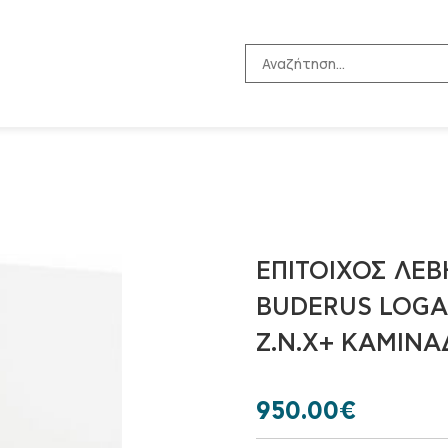
ΕΠΊΤΟΙΧΟΣ ΛΈ
BUDERUS LOGAM
Ζ.Ν.Χ+ ΚΑΜΙΝΆ
950.00
€