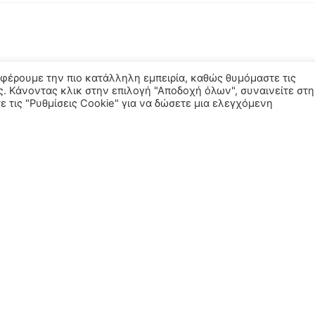
σφέρουμε την πιο κατάλληλη εμπειρία, καθώς θυμόμαστε τις
ς. Κάνοντας κλικ στην επιλογή "Αποδοχή όλων", συναινείτε στη
 τις "Ρυθμίσεις Cookie" για να δώσετε μια ελεγχόμενη
ΕΣ
ΧΡΉΣΙΜΟΙ ΣΎΝΔΕΣΜΟΙ
στικά
Πολιτική Απορρήτου
r
Όροι Χρήσης
Σώματα
δη