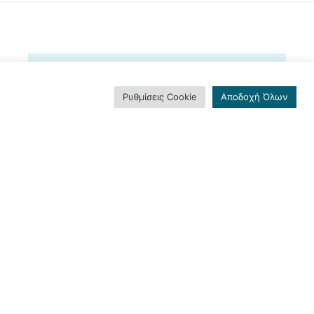
Ρυθμίσεις Cookie
Αποδοχή Όλων
ΕΓΓΡΑΦΕΊΤΕ ΣΤΟ
NEWSLETTER ΜΑΣ
Και μείνετε ενημερωμένοι!
Εγγραφή