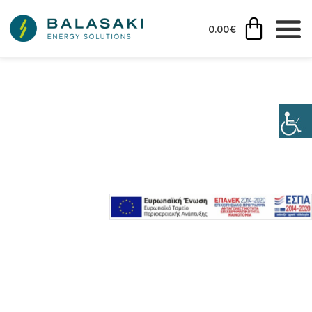
0.00
€