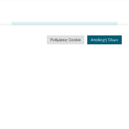
Ρυθμίσεις Cookie
Αποδοχή Όλων
ΕΓΓΡΑΦΕΊΤΕ ΣΤΟ
NEWSLETTER ΜΑΣ
Και μείνετε ενημερωμένοι!
Εγγραφή