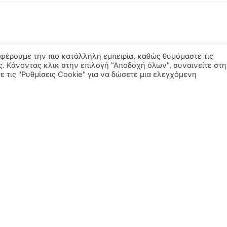
σφέρουμε την πιο κατάλληλη εμπειρία, καθώς θυμόμαστε τις
ς. Κάνοντας κλικ στην επιλογή "Αποδοχή όλων", συναινείτε στη
 τις "Ρυθμίσεις Cookie" για να δώσετε μια ελεγχόμενη
ΕΣ
ΧΡΉΣΙΜΟΙ ΣΎΝΔΕΣΜΟΙ
στικά
Πολιτική Απορρήτου
r
Όροι Χρήσης
Σώματα
δη