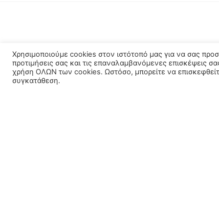
Χρησιμοποιούμε cookies στον ιστότοπό μας για να σας προ
προτιμήσεις σας και τις επαναλαμβανόμενες επισκέψεις σα
χρήση ΟΛΩΝ των cookies. Ωστόσο, μπορείτε να επισκεφθείτε
συγκατάθεση.
ΣΤΟΙΧΕΊΑ ΕΠΙΚΟΙΝΩΝΊΑΣ
ΚΑΤΗΓΟΡΊ
Αντλίες – Πιε
+30 2310 60 91 92
Μαυρομιχάλη 133, Πολίχνη 56429
Ηλιακά – Boile
Δευτέρα - Παρασκευή 8:00 - 15:00 /
Θέρμανση
17:00 - 20:00
Θερμαντικά 
Σάββατο 8:00 - 14:00
Υδραυλικά Εί
lefkib@gmail.com