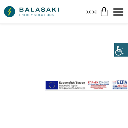
0.00
€