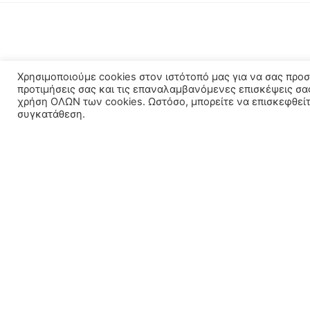
Χρησιμοποιούμε cookies στον ιστότοπό μας για να σας προ
προτιμήσεις σας και τις επαναλαμβανόμενες επισκέψεις σα
χρήση ΟΛΩΝ των cookies. Ωστόσο, μπορείτε να επισκεφθείτε
συγκατάθεση.
ΣΤΟΙΧΕΊΑ ΕΠΙΚΟΙΝΩΝΊΑΣ
ΚΑΤΗΓΟΡΊ
Αντλίες – Πιε
+30 2310 60 91 92
Μαυρομιχάλη 133, Πολίχνη 56429
Ηλιακά – Boile
Δευτέρα - Παρασκευή 8:00 - 15:00 /
Θέρμανση
17:00 - 20:00
Θερμαντικά 
Σάββατο 8:00 - 14:00
Υδραυλικά Εί
lefkib@gmail.com