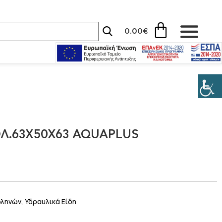
0.00
€
Λ.63X50X63 AQUAPLUS
ωληνών
,
Υδραυλικά Είδη