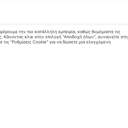
σφέρουμε την πιο κατάλληλη εμπειρία, καθώς θυμόμαστε τις
ς. Κάνοντας κλικ στην επιλογή "Αποδοχή όλων", συναινείτε στη
 τις "Ρυθμίσεις Cookie" για να δώσετε μια ελεγχόμενη
ΕΣ
ΧΡΉΣΙΜΟΙ ΣΎΝΔΕΣΜΟΙ
στικά
Πολιτική Απορρήτου
r
Όροι Χρήσης
Σώματα
δη