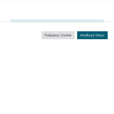
Ρυθμίσεις Cookie
Αποδοχή Όλων
ΕΓΓΡΑΦΕΊΤΕ ΣΤΟ
NEWSLETTER ΜΑΣ
Και μείνετε ενημερωμένοι!
Εγγραφή